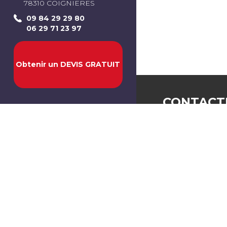
78310
COIGNIERES
09 84 29 29 80
06 29 71 23 97
Obtenir un DEVIS GRATUIT
CONTACT
ACS rénovatio
4 rue du moulin à
78310
COIGNIER
Tél :
09 84 29 29 8
Mob:
06 29 71 23 
Email :
acsrenova
Obtenir un